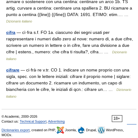
armare o sostenere con una centina: centinare un arco 1b. TS
artig. curvare a centina: centinare una spalliera 2. BU ricamare a
punto a centina {{line}} {{/line}} DATA: 1691. ETIMO: etim.… …
Dizionario italiano
cifra
— cì·fra s.f. FO 1a. ciascuno dei segni usati per
rappresentare i numeri dallo zero al nove: numero di, a due cifre,
scrivere un numero in lettere o in cifre, fare una divisione a due
cifre | estens., numero: che cifra ti risulta?, cifra… …
Dizionario
italiano
cifrare
— ci·frà·re v.tr. CO 1. indicare un nome proprio con una
sigla, spec. con le lettere iniziali: cifrare il proprio nome | siglare:
cifrare un documento 2. ricamare un indumento, un capo di
biancheria con le cifre, le iniziali di qcn.: cifrare un… …
Dizionario
italiano
© Academic, 2000-2026
18+
Contact us:
Technical Support
,
Advertising
Dictionaries export
, created on PHP,
Joomla,
Drupal,
WordPress,
MODx.