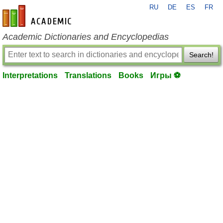
RU
DE
ES
FR
en-academic.com
Academic Dictionaries and Encyclopedias
Search!
Interpretations
Translations
Books
Игры ⚽