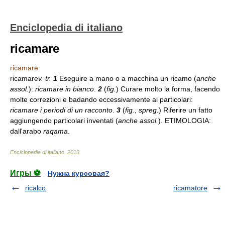
Enciclopedia di italiano
ricamare
ricamare
ricamare
v. tr.
1
Eseguire a mano o a macchina un ricamo (
anche
assol.
):
ricamare in bianco
.
2
(
fig.
) Curare molto la forma, facendo
molte correzioni e badando eccessivamente ai particolari:
ricamare i periodi di un racconto
.
3
(
fig.
,
spreg.
) Riferire un fatto
aggiungendo particolari inventati (
anche assol.
). ETIMOLOGIA:
dall'arabo
raqama
.
Enciclopedia di italiano
.
2013
.
Игры ⚽
Нужна курсовая?
ricalco
ricamatore