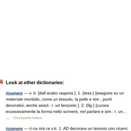
Look at other dictionaries:
ricamare
— v. tr. [dall arabo raqama ]. 1. (tess.) [eseguire su un
materiale morbido, come un tessuto, la pelle e sim., punti
decorativi, anche assol.: r. un lenzuolo ]. 2. (fig.) [curare
eccessivamente la forma nello scrivere, nel parlare e sim.: r. un…
…
Enciclopedia Italiana
ricamare
— ri·ca·mà·re v.tr. 1. AD decorare un tessuto con ricami: