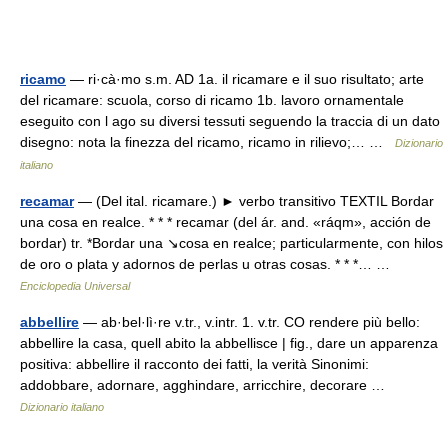
ricamo
— ri·cà·mo s.m. AD 1a. il ricamare e il suo risultato; arte
del ricamare: scuola, corso di ricamo 1b. lavoro ornamentale
eseguito con l ago su diversi tessuti seguendo la traccia di un dato
disegno: nota la finezza del ricamo, ricamo in rilievo;… …
Dizionario
italiano
recamar
— (Del ital. ricamare.) ► verbo transitivo TEXTIL Bordar
una cosa en realce. * * * recamar (del ár. and. «ráqm», acción de
bordar) tr. *Bordar una ↘cosa en realce; particularmente, con hilos
de oro o plata y adornos de perlas u otras cosas. * * *… …
Enciclopedia Universal
abbellire
— ab·bel·lì·re v.tr., v.intr. 1. v.tr. CO rendere più bello:
abbellire la casa, quell abito la abbellisce | fig., dare un apparenza
positiva: abbellire il racconto dei fatti, la verità Sinonimi:
addobbare, adornare, agghindare, arricchire, decorare …
Dizionario italiano