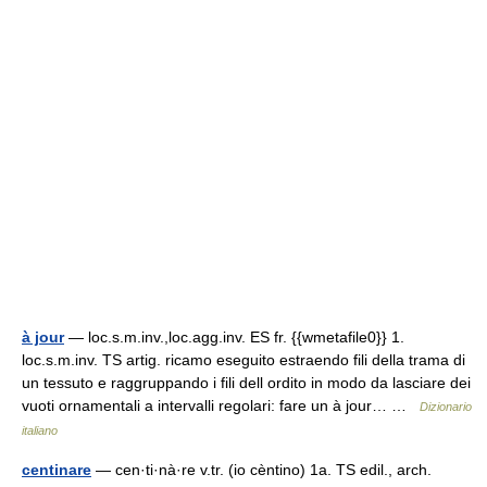
à jour
— loc.s.m.inv.,loc.agg.inv. ES fr. {{wmetafile0}} 1.
loc.s.m.inv. TS artig. ricamo eseguito estraendo fili della trama di
un tessuto e raggruppando i fili dell ordito in modo da lasciare dei
vuoti ornamentali a intervalli regolari: fare un à jour… …
Dizionario
italiano
centinare
— cen·ti·nà·re v.tr. (io cèntino) 1a. TS edil., arch.